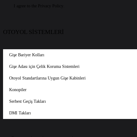
I agree to the
Privacy Policy
.
OTOYOL SİSTEMLERİ
Gişe Bariyer Kolları
Gişe Adası için Çelik Koruma Sistemleri
Otoyol Standartlarına Uygun Gişe Kabinleri
Konopiler
Serbest Geçiş Takları
DMI Takları