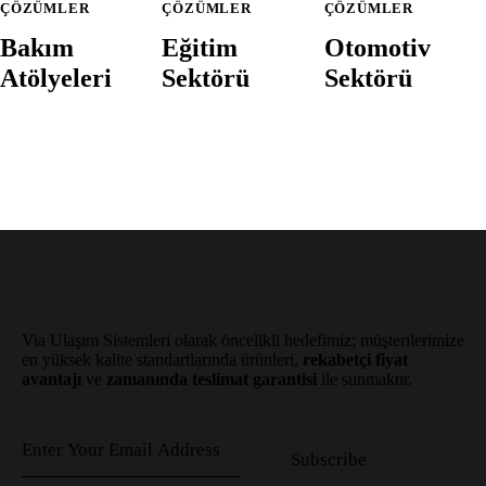
ÇÖZÜMLER
ÇÖZÜMLER
ÇÖZÜMLER
Bakım
Eğitim
Otomotiv
Atölyeleri
Sektörü
Sektörü
Via Ulaşım Sistemleri olarak öncelikli hedefimiz; müşterilerimize
en yüksek kalite standartlarında ürünleri,
rekabetçi fiyat
avantajı
ve
zamanında teslimat garantisi
ile sunmaktır.
Subscribe