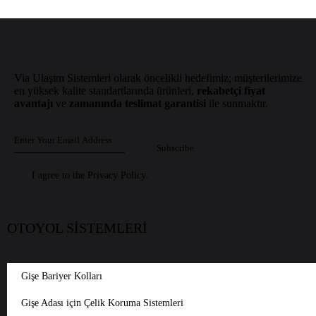
Via Ulaşım Sistemleri olarak öncelikli hedefimiz; müşterilerimize
en yüksek kalite standartlarında ürünleri,
rekabetçi fiyat
avantajı
ve
zamanında teslimat garantisi
ile sunmaktır.
Subscribe
I agree to the
Privacy Policy
.
OTOYOL SİSTEMLERİ
Gişe Bariyer Kolları
Gişe Adası için Çelik Koruma Sistemleri